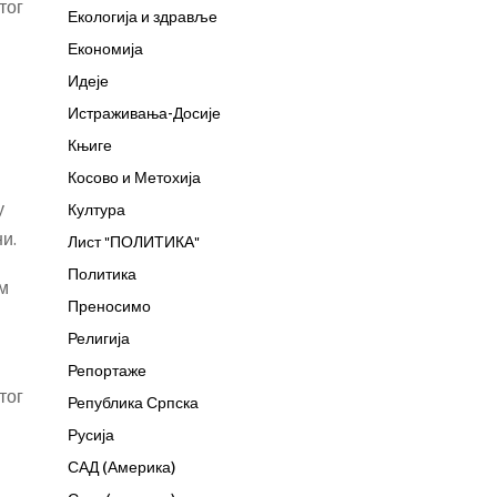
тог
Екологија и здравље
Економија
Идеје
Истраживања-Досије
Књиге
Косово и Метохија
у
Култура
и.
Лист "ПОЛИТИКА"
Политика
им
Преносимо
Религија
Репортаже
тог
Република Српска
Русија
САД (Америка)