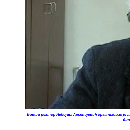
Бивши ректор Небојша Арсенијевић организовао је 
дип