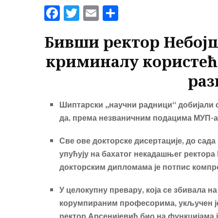
Fa
T
E
Sh
ce
wi
m
ar
b
tt
ail
e
Бивши ректор Небојш
o
er
криминалу користе
ok
раз
Шиптарски „научни радници“
добијали 
да, према незваничним подацима МУП-а,
Све ове докторске дисертације,
до
сада
упућују на бахатог
некадашњег
ректора
докторским
дипломама је потпис
компр
У целокупну превару, која се
збивала
на
корумпираним професорима
,
укључен ј
ректор Арсенијевић
био
на функцијама ј