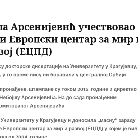
а Арсенијевић учествовао 
ћи
Европски центар за мир 
вој (ЕЦПД)
су докторске дисертације на Универзитету у Крагујевцу,
 у то време нису ни боравили у централној Србији
 пронађене, штампане су током 2016. године и директно
 Небојшу Арсенијевића. На до сада пронађеним
омитованог
Арсенијевића.
 Универзитету у Крагујевцу и доносила
„
масну
“
зараду
е Европски центар за мир и развој (ЕЦПД) у којем је
бив
ош од 2004. године.