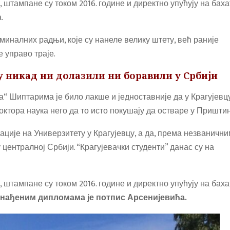
 штампане су током 2016. године и директно упућују на баха
.
иналних радњи, које су нанеле велику штету, већ раније
 управо траје.
 никад ни долазили ни боравили у Србији
 Шиптарима је било лакше и једноставније да у Крагујевц
октора наука него да то исто покушају да остваре у Приштин
ације на Универзитету у Крагујевцу, а да, према незваничн
централној Србији. “Крагујевачки студенти” данас су на
 штампане су током 2016. године и директно упућују на баха
онађеним дипломама је потпис Арсенијевића.