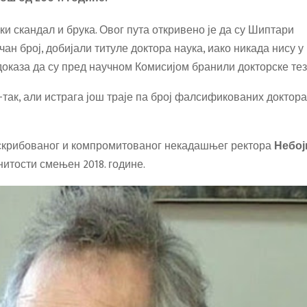
ики скандал и брука. Овог пута откривено је да су Шиптари
чан број, добијали титуле доктора наука, иако никада нису у
доказа да су пред научном Комисијом бранили докторске тез
-так, али истрага још траје па број фалсификованих доктора
оскрибованог и компромитованог некадашњег ректора
Небој
онитости смењен 2018. године.