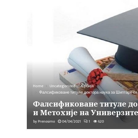
Home
Uncategorized
Србија
Фалсификоване титуле доктора наука за Шиптаре са 
Фалсификоване титуле до
и Метохије на Универзите
by
Prenosimo
04/04/2021
1
620