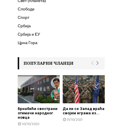
Свет (планета)
Слободе
Спорт
Србија
Србија и ЕУ
Црна Гора
ПОПУЛАРНИ ЧЛАНЦИ
Брнабићи свестрани
Да ли се Запад враћа
отимачи народног
својим играма из...
новца
31/10/2021
30/10/2020