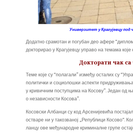
Универзитет у Крагујевцу под 
Додатно срамотан и погубан део афере “дипломе
докторирао у Крагујевцу управо на темама које
Д
окторати
чак
са
Теме које су “полагали” између осталих су “Уп
политички и социолошки аспекти придруживања 
у кривичним поступцима на Косову”. Један од њи
о независности Косова”.
Косовски Албанци су код Арсенијевића постајал
остваре ни у такозваној „Републици Косово“. К
ланцу ове међународне криминалне групе остаје