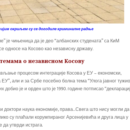
чијим окриљем су се догодиле криминалне радње
” је чињеница да је део “албанских студената” са КиМ
 се односе на Косово као независну државу.
 темама о независном Косову
рављање процесом интеграције Косова у ЕУ – економски,
ЕУ”, али и за Србе посебно болна тема “Улога јавног тужи
х добио је и орден што је 1990. године потписао “деклараци
и доктори наука економије, права…Свега што нису могли да
олико су плаћали корумпираног Арсенијевића и друга лица у
 да утврди истрага.