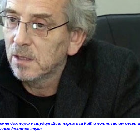
лажне докторске студије Шиштарима са КиМ и потписао им десет
лома доктора наука