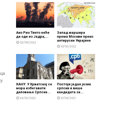
Ако Рио Тинто неће
Запад маршира
да оде из Јадра,...
према Москви преко
антируске Украјине
02/09/2022
10/05/2022
оца
ју
ХАНУ: У Хрватској се
Постоји један језик
мора избегавати
српски и више
деловање Српске...
кандидата за...
24/05/2022
21/04/2021