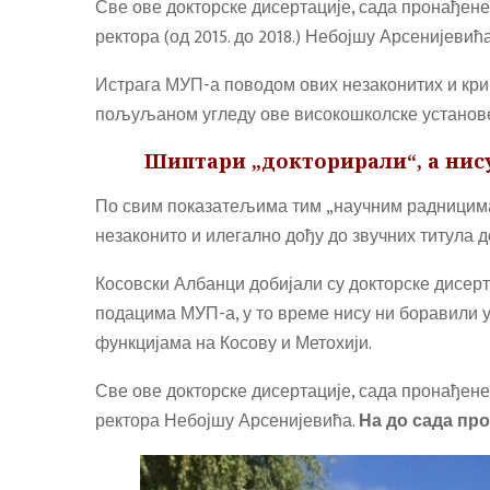
Све ове докторске дисертације, сада пронађене,
ректора (од 2015. до 2018.) Небојшу Арсенијевића
Истрага МУП-а поводом ових незаконитих и крим
пољуљаном угледу ове високошколске установе
Шиптари „докторирали“, а нису
По свим показатељима тим „научним радницима“
незаконито и илегално дођу до звучних титула д
Косовски Албанци добијали су докторске дисерт
подацима МУП-а, у то време нису ни боравили у 
функцијама на Косову и Метохији.
Све ове докторске дисертације, сада пронађене,
ректора Небојшу Арсенијевића.
На до сада пр