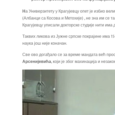
Н
а Универзитету у Крагујевцу опет је избио вел
(Албанци са Косова и Метохије) , не зна им се та
Крагујевцу уписали докторске студије нити има 
Таквих ликова из Јужне српске покрајине има 15
наука још није коначан.
Све ово догађало се за време мандата већ пр
Арсенијевића
, који је због махинација и незак