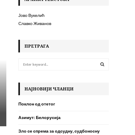
Јово Вукелић
Славко Живанов
ПРЕТРАГА
S
e
a
S
r
c
E
НАЈНОВИЈИ ЧЛАНЦИ
h
f
A
Поклон од отетог
o
r
R
Азимут: Белорусија
:
C
Зло се спрема за одсудну, судбоносну