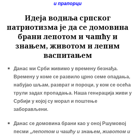
и прапорци
o
er
ok
Идеја водиља српског
патриотизма је да се домовина
брани
лепотом и чашћу и
знањем, животом и лепим
васпитањем
Данас ми Срби живимо у времену безнађа.
Времену у коме се развило црно семе опадања,
набујао шљам, разврат и пороци, у ком се осећа
трули задах пропадања. Наша ген
e
рација живи у
Србији у којој
су морал и поштење
заборављен
и.
Данас се домовина брани као у оној Ршумовој
песми
„лепотом и чашћу и знањем, животом и