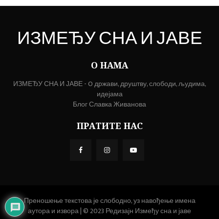
ИЗМЕЂУ СНА И ЈАВЕ
О НАМА
ИЗМЕЂУ СНА И ЈАВЕ - O држави, друштву, слободи, људима,
идејама
Блог Славка Живанова
ПРАТИТЕ НАС
Преношење текстова је слободно, уз навођење имена
аутора и извора | © 2023
Редизајн
Између сна и јаве