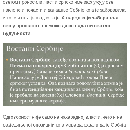
светом проносили, част и српско име заслужују све
наклоне и почасти и данашње Србије која је заборавила
и ко је и шта је и од кога је.
А народ који заборавља
своју прошлост, не може да се нада ни светлој
будућности.
Одговорност није само на накарадној власти, него и на
разједињеној опозицији која мора да схвати да је Србија