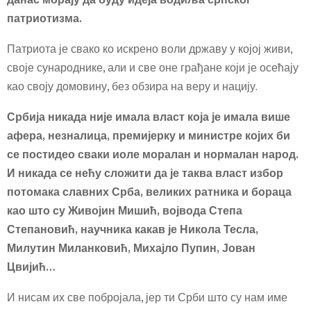
данас морају да буду идеја водиља српског
патриотизма.
Патриота је свако ко искрено воли државу у којој живи,
своје сународнике, али и све оне грађане који је осећају
као своју домовину, без обзира на веру и нацију.
Србија никада није имала власт која је имала више
афера, незналица, премијерку и министре којих би
се постидео сваки иоле моралан и нормалан народ.
И никада се нећу сложити да је таква власт избор
потомака славних Срба, великих ратника и бораца
као што су Живојин Мишић, војвода Степа
Степановић, научника какав је Никола Тесла,
Милутин Миланковић, Михајло Пупин, Јован
Цвијић…
И нисам их све побројала, јер ти Срби што су нам име