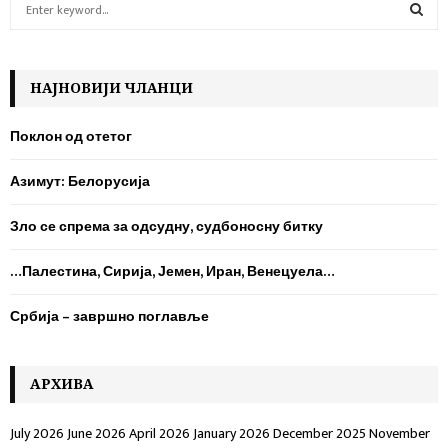
S
e
a
S
r
c
НАЈНОВИЈИ ЧЛАНЦИ
E
h
f
A
Поклон од отетог
o
r
R
Азимут: Белорусија
:
C
Зло се спрема за одсудну, судбоносну битку
H
…Палестина, Сирија, Јемен, Иран, Венецуела…
Србија – завршно поглавље
AРХИВА
July 2026
June 2026
April 2026
January 2026
December 2025
November