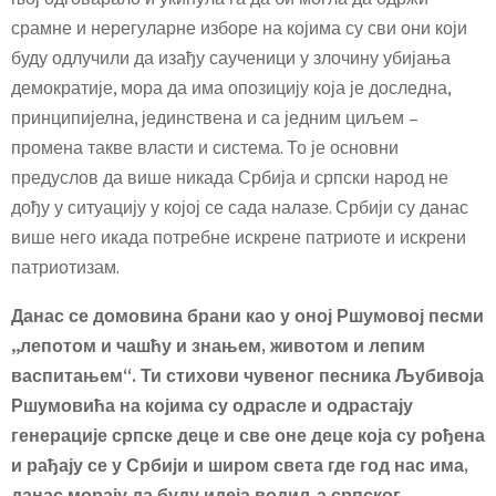
срамне и нерегуларне изборе на којима су сви они који
буду одлучили да изађу саученици у злочину убијања
демократије, мора да има опозицију која је доследна,
принципијелна, јединствена и са једним циљем –
промена такве власти и система. То је основни
предуслов да више никада Србија и српски народ не
дођу у ситуацију у којој се сада налазе. Србији су данас
више него икада потребне искрене патриоте и искрени
патриотизам.
Данас се домовина брани као у оној Ршумовој песми
„лепотом и чашћу и знањем, животом и лепим
васпитањем“. Ти стихови чувеног песника Љубивоја
Ршумовића на којима су одрасле и одрастају
генерације српске деце и све оне деце која су рођена
и рађају се у Србији и широм света где год нас има,