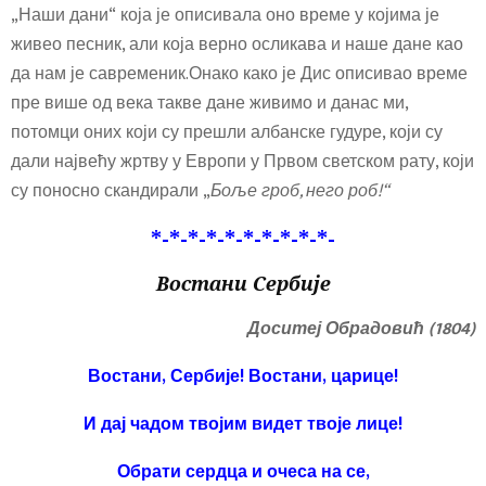
„Наши дани“ која је описивала оно време у којима је
живео песник, али која верно осликава и наше дане као
да нам је савременик.Онако како је Дис описивао време
пре више од века такве дане живимо и данас ми,
потомци оних који су прешли албанске гудуре, који су
дали највећу жртву у Европи у Првом светском рату, који
су поносно скандирали „
Боље гроб, него роб!“
*-*-*-*-*-*-*-*-*-*-
Востани
Сербије
Доситеј
Обрадовић (1804)
Востани, Сербије! Востани, царице!
И дај чадом твојим видет твоје лице!
Обрати сердца и очеса на се,