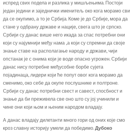
испред свих подела и разлика у мишљењима. Постоји
један једини и заједнички именитељ око кога морамо сви
да се окупимо, а то је Србија. Коме је до Србије, мора да
стане у одбрану државе и нације, свега што је српско.
Србији су данас више него икада за спас потребни они
који су најумнији међу нама ,а који су спремни да своје
знање ставе на располагање народу и држави, чији
опстанак је с онима који је воде опасно угрожен. Србији
данас нису потребне међусобне борбе сујета
појадинаца, лидери који ће попут овог кога морамо да
сменимо, око себе да окупе послушнике и полтроне.
Србији су данас потребни свест и савест, спосбност и
знање да би преживела све оно што су јој учинили и
чине они који њом и њеним народом владају.
А данас владају дилетанти много гори од оних које смо
кроз славну историју умели да победимо.
Дубоко