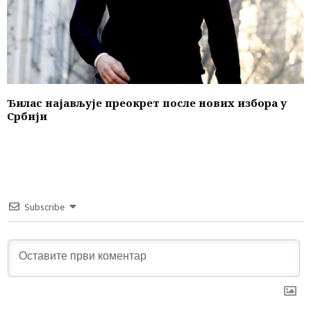
Ђилас најављује преокрет после нових избора у
Србији
Subscribe