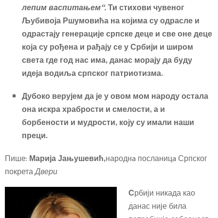
лепим васпитањем“.
Ти стихови чувеног
Љубивоја Ршумовића на којима су одрасле и
одрастају генерације српске деце и све оне деце
која су рођена и рађају се у Србији и широм
света где год нас има, данас морају да буду
идеја водиља српског патриотизма.
Дубоко верујем да је у овом мом народу остала
она искра храбрости и смелости, а и
борбености и мудрости, коју су имали наши
преци.
Пише:
Марија Јањушевић,
народнa посланицa Српског
покрета
Двери
С
рбији никада као
данас није била