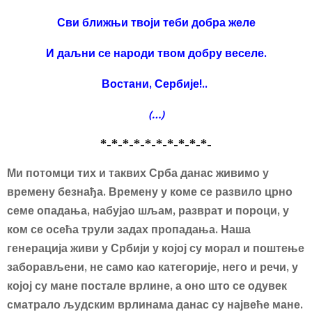
Сви ближњи твоји теби добра желе
И даљни се народи твом добру веселе.
Востани, Сербије!..
(…)
*-*-*-*-*-*-*-*-*-*-
Ми потомци тих и таквих Срба данас живимо у
времену безнађа. Времену у коме се развило црно
семе опадања, набујао шљам, разврат и пороци, у
ком се осећа трули задах пропадања. Наша
ген
e
рација живи у Србији у којој
су
морал и поштење
заборављен
и,
не
само
као
категорије, него и речи, у
којој
су
мане
постале
врлине, а оно
што
се
одувек
сматрало
људским
врлинама
данас су
највеће
мане
.