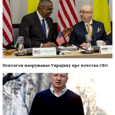
Пентагон наоружавао Украјину пре почетка СВО