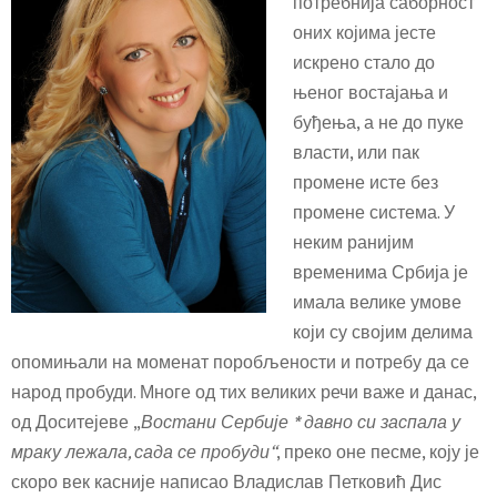
потребнија саборност
оних којима јесте
искрено стало до
њеног востајања и
буђења, а не до пуке
власти, или пак
промене исте без
промене система. У
неким ранијим
временима Србија је
имала велике умове
који су својим делима
опомињали на моменат поробљености и потребу да се
народ пробуди. Многе од тих великих речи важе и данас,
од Доситејеве „
Востани Сербије
*
давно си заспала у
мраку лежала, сада се пробуди“
, преко оне песме, коју је
скоро век касније написао Владислав Петковић Дис