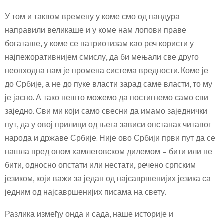
У том и таквом времену у коме смо од пандура
направили великаше и у коме нам лопови праве
богаташе, у коме се патриотизам као реч користи у
најпежоративнијем смислу, да би мењали све друго
неопходна нам је промена система вредности. Коме је
до Србије, а не до пуке власти зарад саме власти, то му
је јасно. А тако нешто можемо да постигнемо само сви
заједно. Сви ми који само свесни да имамо заједнички
пут, да у овој прилици од њега зависи опстанак читавог
народа и државе Србије. Није ово Србији први пут да се
нашла пред оном хамлетовском дилемом – бити или не
бити, односно опстати или нестати, речено српским
језиком, који важи за један од најсавршенијих језика са
једним од најсавршенијих писама на свету.
Разлика између онда и сада, наше историје и