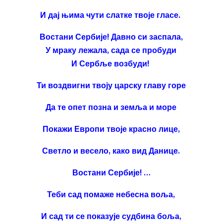
И дај њима чути слатке твоје гласе.
Востани Сербије! Давно си заспала,
У мраку лежала, сада се пробуди
И Сербље возбуди!
Ти воздвигни твоју царску главу горе
Да те опет позна и земља и море
Покажи Европи твоје красно лице,
Светло и весело, како вид Данице.
Востани Сербије! …
Теби сад помаже небесна воља,
И сад ти се показује судбина боља,