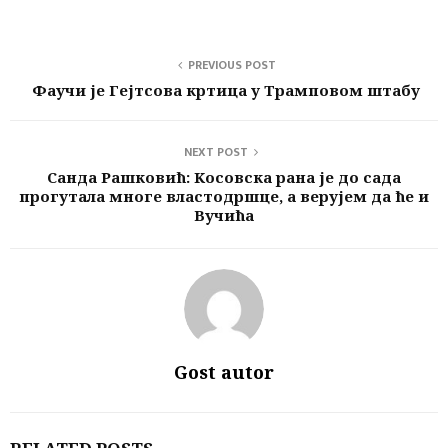
PREVIOUS POST
Фаучи је Гејтсова кртица у Трамповом штабу
NEXT POST
Санда Рашковић: Kосовска рана је до сада
прогутала многе властодршце, а верујем да ће и
Вучића
Gost autor