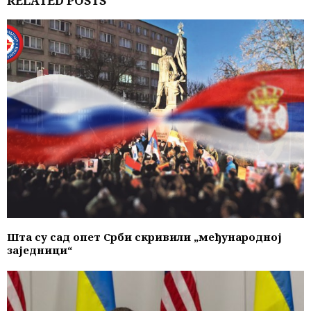
RELATED POSTS
Шта су сад опет Срби скривили „међународној
заједници“