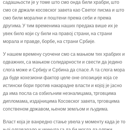
садашњости је у томе што смо онда били храбри, што
смо се држали косовског завета као Светог писма и што
смо били морални и поштени према себи и према
другима. У тим временима наших предака више их је
увек било који су били на правој страни, на страни
морала и правде, борбе, на страни Србије.
У нашем времену суочени смо са мањком тих храбрих и
одважних, са мањком солидарности и свести да једино
слога може и Србију и Србина да спасе. А та слога мора
да буде кохезиони фактор целе оне опозиције која се
истински бори против накарадне власти и којој је јасно
да има посла са озбиљним незналицама, трговцима
дипломама, издајницима Косовског завета, трговцима
сопственом државом, њеном земљом и људима.
Власт која је ванредно стање увела у моменту када је то
њој одговарало и укинула га да би могла да одржи