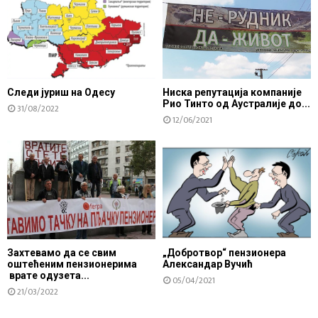
Следи јуриш на Одесу
Ниска репутација компаније
Рио Тинто од Аустралије до...
31/08/2022
12/06/2021
Захтевамо да се свим
„Добротвор“ пензионера
оштећеним пензионерима
Александар Вучић
врате одузета...
05/04/2021
21/03/2022