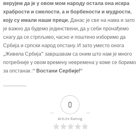
верујем да је у овом мом народу остала она искра
храбрости и смелости, а и борбености и мудрости,
коју су имали наши преци.
Данас је све на нама и зато
је важно да будемо јединствени, да у себи пронађемо
снагу да се стрпљиво, часно и поштено изборимо да
Србија и српски народ опстану. И зато уместо онога
„Живела Србија“ завршавам са оним што нам је много
потребније у овом времену невремена у коме се боримо
за опстанак :
“ Востани Сербије!“
…………………….
0
Article Rating