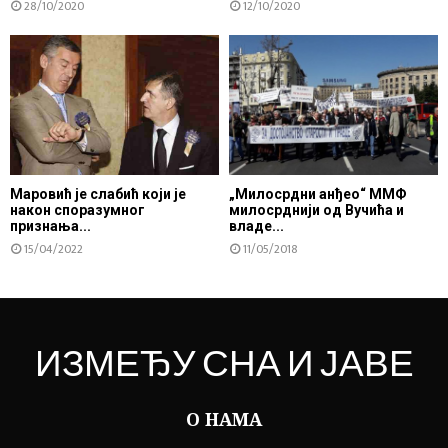
28/10/2020
12/10/2020
Маровић је слабић који је
„Милосрдни анђео“ ММФ
након споразумног
милосрднији од Вучића и
признања...
владе...
15/04/2022
11/05/2018
ИЗМЕЂУ СНА И ЈАВЕ
О НАМА