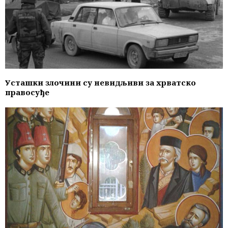
Усташки злочини су невидљиви за хрватско
правосуђе