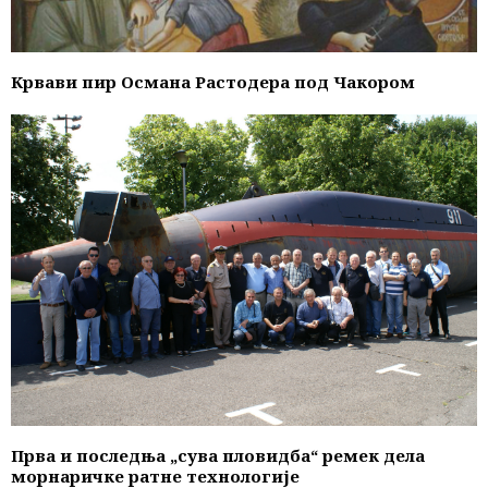
Крвави пир Османа Растодера под Чакором
Прва и последња „сува пловидба“ ремек дела
морнаричке рaтне технологије