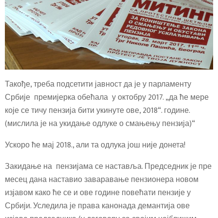
Такође, треба подсетити јавност да је у парламенту
Србије премијерка обећала у октобру 2017. „да ће мере
које се тичу пензија бити укинуте ове, 2018“. године.
(мислила је на укидање одлуке о смањењу пензија)“
Ускоро ће мај 2018., али та одлука још није донета!
Закидање на пензијама се наставља. Председник је пре
месец дана наставио заваравање пензионера новом
изјавом како ће се и ове године повећати пензије у
Србији. Уследила је права канонада демантија ове