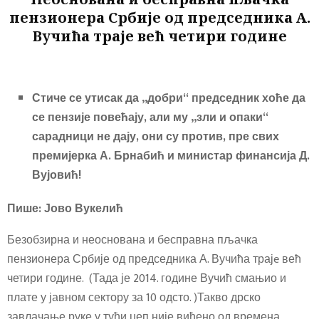
b
tt
ail
e
пензионера Србије од председника А.
o
er
Вучића трајe већ четири године
ok
Стиче се утисак да „добри“ председник хоће да
се пензије повећају, али му „зли и опаки“
сарадници не дају, они су против, пре свих
премијерка А. Брнабић и министар финансија Д.
Вујовић!
Пише: Јово Вукелић
Безобзирна и неоснована и бесправна пљачка
пензионера Србије од председника А. Вучића трајe већ
четири године. (Тада је 2014. године Вучић смањио и
плате у јавном сектору за 10 одсто. )Такво дрско
завлачање руке у туђи џеп није виђено од времена