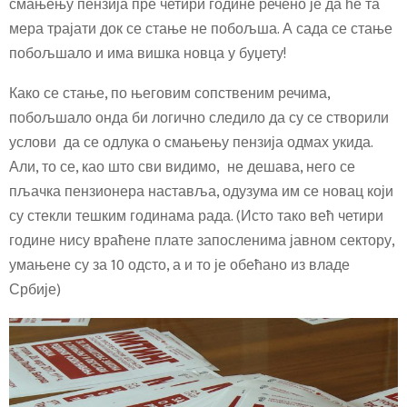
смањењу пензија пре четири године речено је да ће та
мера трајати док се стање не побољша. А сада се стање
побољшало и има вишка новца у буџету!
Како се стање, по његовим сопственим речима,
побољшало онда би логично следило да су се створили
услови да се одлука о смањењу пензија одмах укида.
Али, то се, као што сви видимо, не дешава, него се
пљачка пензионера наставља, одузума им се новац који
су стекли тешким годинама рада. (Исто тако већ четири
године нису враћене плате запосленима јавном сектору,
умањене су за 10 одсто, а и то је обећано из владе
Србије)