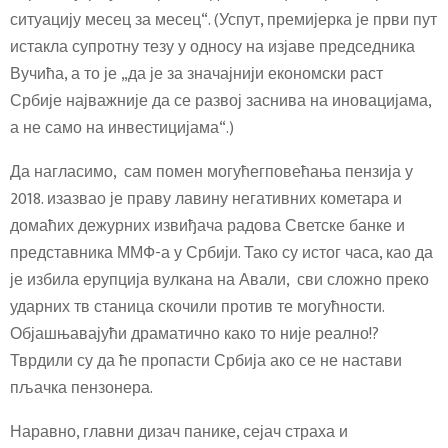
ситуацију месец за месец“. (Успут, премијерка је први пут
истакла супротну тезу у односу на изјаве председника
Вучића, а то је „да је за значајнији економски раст
Србије најважније да се развој заснива на иновацијама,
а не само на инвестицијама“.)
Да нагласимо, сам помен могућегповећања пензија у
2018. изазвао је праву лавину негативних кометара и
домаћих дежурних извиђача радова Светске банке и
представника ММФ-а у Србији. Тако су истог часа, као да
је избила ерупција вулкана на Авали, сви сложно преко
ударних тв станица скочили против те могућности.
Објашњавајући драматично како то није реално!?
Тврдили су да ће пропасти Србија ако се не настави
пљачка пензонера.
Наравно, главни дизач панике, сејач страха и