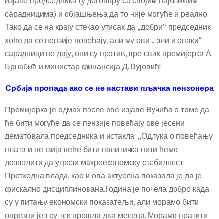
изјаве председника (у договору са својим најближим
сарадницима) и објашњења да то није могуће и реално.
Тако да се на крају стекао утисак да „добри“ председник
хоће да се пензије повећају, али му ови „ зли и опаки“
сарадници не дају, они су против, пре свих премијерка А.
Брнабић и министар финансија Д. Вујовић!
Србија пропада ако се не настави пљачка пензонера
Премијерка је одмах после ове изјаве Вучића о томе да
ће бити могуће да се пензије повећају ове јесени
дематовала председника и истакла: „Одлука о повећању
плата и пензија неће бити политичка нити ћемо
дозволити да угрози макроекономску стабилност.
Претходна влада, као и ова актуелна показала је да је
фискално дисциплинована.Година је почела добро када
су у питању економски показатељи, али морамо бити
опрезни јер су тек прошла два месеца. Морамо пратити