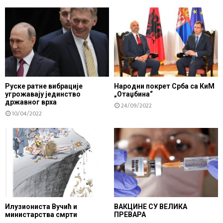
Руске ратне вибрације
Народни покрет Срба са КиМ
угрожавају јединство
„Отаџбина“
државног врха
24/09/2022
10/04/2022
Илузиониста Вучић и
ВАКЦИНЕ СУ ВЕЛИКА
министарства смрти
ПРЕВАРА