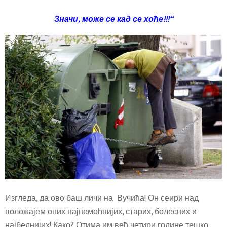
Значи, може се кад се хоће!!!“
Изгледа, да ово баш личи на Вучића! Он сеири над
положајем оних најнемоћнијих, старих, болесних и
најбеднијих! Како? Отима им већ четири године тешко