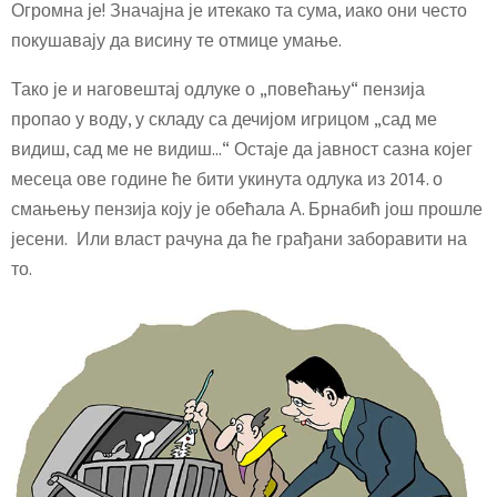
Огромна је! Значајна је итекако та сума, иако они често
покушавају да висину те отмице умање.
Тако је и наговештај одлуке о „повећању“ пензија
пропао у воду, у складу са дечијом игрицом „сад ме
видиш, сад ме не видиш…“ Остаје да јавност сазна којег
месеца ове године ће бити укинута одлука из 2014. о
смањењу пензија коју је обећала А. Брнабић још прошле
јесени. Или власт рачуна да ће грађани заборавити на
то.