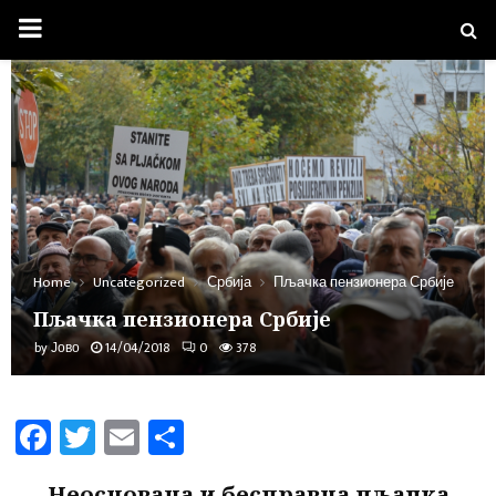
PRIMARY
MENU
Home
Uncategorized
Србија
Пљачка пензионера Србије
Пљачка пензионера Србије
by
Јово
14/04/2018
0
378
Fa
T
E
Sh
ce
wi
m
ar
Неоснована и бесправна пљачка