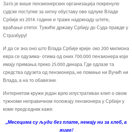
Зато је више пензионерских организација покренуло
судске поступке за хитну обуставу ове одлуке Владе
Србије из 2014. године и траже надокнаду штете,
враћање отетог. Тужиће државу Србију до Суда правде у
Стразбуру!
И да се зна оно што Влада Србије крије: око 200 милиона
евра се одузима- отима од оних 700.000 пензионера који
имају примања преко 25.000 динара. Где одлазе та
средства одузета од пензионера, не помиње ни Вучић ни
Влада, а на то обавезни.
Интернетом кружи један врло илустративан клип о овом
тужноми неправичном положају пензионера у Србији у
коме председник каже:
„Месецима су људи без плате, немају ни за хлеб, а
живе!