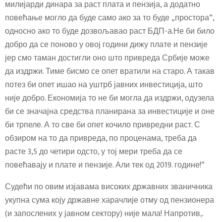
милијарди динара за раст плата и пензија, а додатно
повећање могло да буде само ако за то буде „простора“,
односно ако то буде дозвољавао раст БДП-а.Не би било
добро да се поново у овој години дижу плате и пензије
јер смо таман достигли оно што привреда Србије може
да издржи. Тиме бисмо се опет вратили на старо. А такав
потез би опет ишао на уштрб јавних инвестиција, што
није добро. Економија то не би могла да издржи, одузела
би се значајна средства планирана за инвестиције и оне
би трпеле. А то све би опет кочило привредни раст. С
обзиром на то да привреда, по проценама, треба да
расте 3,5 до четири одсто, у тој мери треба да се
повећавају и плате и пензије. Али тек од 2019. године!“
Судећи по овим изјавама високих државних званичника
укупна сума коју државне харачлије отму од пензионера
(и запослених у јавном сектору) није мала! Напротив,.