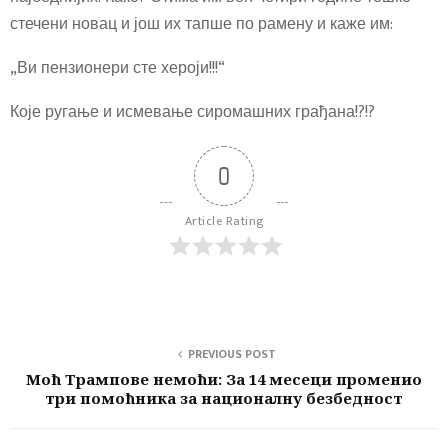
стечени новац и још их тапше по рамену и каже им:
„Ви пензионери сте хероји!!!“
Које ругање и исмевање сиромашних грађана!?!?
0
Article Rating
PREVIOUS POST
Моћ Трампове немоћи: За 14 месеци променио
три помоћника за националну безбедност