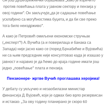
Он још душебрижнички објашњава „како је изричито
против повећања плата у јавном сектору и пензија у
овој години“. Он закључује„да је садашње повећање
усклађено са могућностима буџета, и да би све преко
тога било неиздрживо“.
А како је Петровић омиљени економски стручњак
(„експерт“!) А. Вучића (а и поверилаца и банака са
Запада) није јасно како се (поред Брнабићке и Вујовића)
ни са њим председник није консултовао када је изашао у
јавност и најавио је да ћемо до краја године имати још
једно „повећање“ плата и пензија.
Пензионере- жртве Вучић проглашава херојима!
У дебату су укључио и незаобилазни министар
финансија Д. Вујовић, који је одмах био врло резервисан
и истакао: „За ову годину планирано је скоро 60