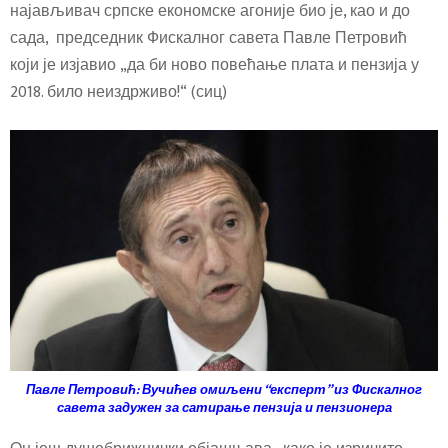
најављивач српске економске агоније био је, као и до
сада, председник Фискалног савета Павле Петровић
који је изјавио „да би ново повећање плата и пензија у
2018. било неиздрживо!“ (сиц)
Павле Петровић: Вучићев омиљени “експерт” из Фискалног
савета задужен за сатирање пензија и пензионера