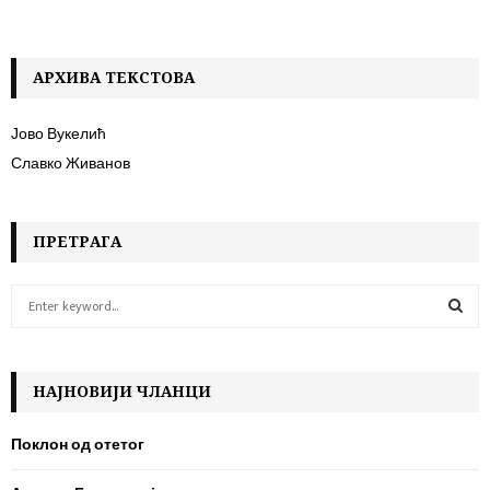
АРХИВА ТЕКСТОВА
Јово Вукелић
Славко Живанов
ПРЕТРАГА
S
e
a
S
r
c
НАЈНОВИЈИ ЧЛАНЦИ
E
h
f
A
Поклон од отетог
o
r
R