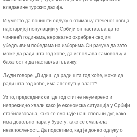
владавине турских дахија.
И уместо да поништи одлуку о отимању стеченог новца
најстаријој популацији у Србији он наставља да то
чинивећ годинама, вероватно охрабрен својим
убедљивим победама на изборима. Он рачуна да зато
може да ради шта год хоће, да испољава самовољу и
бахатост и да наставља пљачку.
Људи говоре: „Видиш да ради шта год хоће, може да
ради шта год хоће, има апсолутну власт“!
Уз то, председник се где год стигне неумерено и
непрекидно хвали како је економска ситуација у Србији
стабилизована, како се смањује наш спољни дуг, како
има довољно пара у буџету, како се смањила
незапосленост… Да подсетимо, кад је донео одлуку о