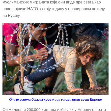
муслиманских миграната које они виде пре свега као
нове војнике НАТО за коју годину у планираном походу
на Русију.
Она је успела: Улазак кроз жицу у нови врли свет Европе
Од милион и 200.000 хиљада избеглих у Европу од рата