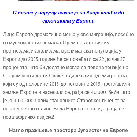
С децом у наручју лакше је из Азије стићи до
склоништа у Европи
Лице Европе драматично мењају ове миграције, посебно
из муслиманских земаља. Према статистичким
прогнозама и анализама муслиманска популација у
Европи до 2025. године ће се повећати са 22 до чак 37
процената, што би додатно могло да повећа тензије на
Старом континенту. Сваке године само од емиграната,
који су од половине 2015. до половине 2016, преплавили
земље Европе и населили се, рађа се 40.000 беба, што
је још 120.000 нових становника Старог континента за
последње три године. Бела Европа се гаси, а рађа се
нова афричко-азијска!
Нагло пражњење простора Југоисточне Европе