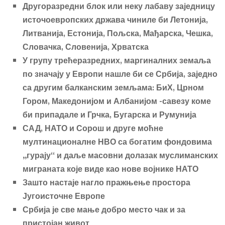
Другоразредни блок или неку лабаву заједницу
источоевропских држава чиниле би
Летониј
а
,
Литваниј
а
, Естониј
а
, Пољск
а
, Мађарск
а
, Чешк
а
,
Словачк
а
, Словениј
а
, Хрватск
а
У групу трећеразредних, маргиналних земаља
по значају у Европи нашле би се
Србија, заједно
са другим балканским земљама
:
БиХ, Црном
Гором, Македонијом и Албанијом
-савезу коме
би
припадале и
Грчк
а
, Бугарск
а и
Румуниј
а
САД, НАТО и Сорош и друге моћне
мултинационалне НВО са богатим фондовима
„гурају“ и даље масовни долазак муслиманских
миграната које виде као нове војнике НАТО
Зашто настаје нагло пражњење простора
Југоисточне Европе
Србија је све мање добро место чак и за
пристојан живот