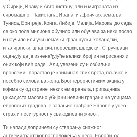
у Сирији, Ираку и Авганистану, али и миграната из
сиромашног Пакистана, Ирана и афричких земаља
Туниса, Еритреје, Конга, Либије, Малија, Марока до сада
се око пола милиона обучило или обучава за неки посао
и научило или учи немачки, француски, холандски,
италијански, шпански, норвешки, шведски… Стручњаци
оцењују да је изненађујуће велики број интегрисаних и
оних који већ раде… Али, увезени су и озбиљни
проблеми: порастао је криминал свих врста, пљачке и
посебно силовања жена. Број терористичких акција у
којима су од стране неких емиграната, припадника
џихадиста масовно убијани невини грађани на улицама
европских градова је запањио грађане Европе у унео
страх и несигурност у свакодневни живот.
Ти напади допринели су стварању снажног
антиемигрантског расположења у целој Европи, од