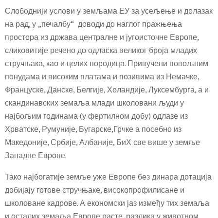
Слободнији услови у земљама ЕУ за усељење и долазак
на рад, у „печалбу“ доводи до наглог пражњења
простора из држава централне и југоисточне Европе,
сликовитије речено до одласка великог броја младих
стручњака, као и целих породица. Привучени повољним
понудама и високим платама и позивима из Немачке,
Француске, Данске, Белгије, Холандије, Луксембурга, а и
скандинавских земаља млади школовани људи у
најбољим годинама (у фертилном добу) одлазе из
Хрватске, Румуније, Бугарске,Грчке а посебно из
Македоније, Србије, Албаније, БиХ све више у земље
Западне Европе.
Тако најбогатије земље уже Европе без динара дотација
добијају готове стручњаке, високопрофилисане и
школоване кадрове. А економски јаз између тих земаља
и осталих земаља Европе расте, разлика у животном