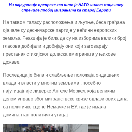
Ни најсуровије препреке као што је НАТО жилет жица нису
спречиле пробој миграната ка старој Европи
На таквом таласу расположења и љутње, беса грађана
ојачале су десничарске партије у већини европских
земаља. Реакција је била да су на изборима велики број
гласова добијали и добијају они који заговарају
престанак стихијског доласка емиграната у њихове
државе.
Последица је била и слабљење положаја ондашњих
влада и власти у многим земљама , посебно
најутицајније лидерке Ангеле Меркел, која великим
делом управо због мигранствске кризе одлази ових дана
са политичке сцене Немачке и ЕУ, где је имала
доминантан политички утицај.