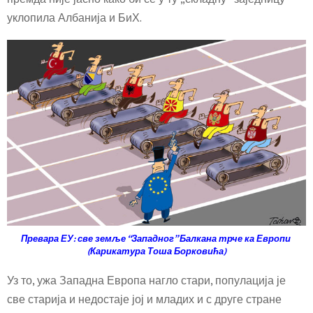
уклопила Албанија и БиХ.
Превара ЕУ: све земље “Западног” Балкана трче ка Европи
(Карикатура Тоша Борковића)
Уз то, ужа Западна Европа нагло стари, популација је
све старија и недостаје јој и младих и с друге стране