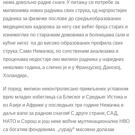
нема довољно радне снаге. У питању се потребе за
милионима нових радника свих струка, од најпростијих
радника за физичке послове до средњеобразованих
медицинских кадорова за негу све већег броја старих и
изнемоглих по старачким домовима и болницама (али и
кућне неге) па до високо-образованих профила свих
струка. Само Немачкој, по сопственим анализама и
проценама недостаје око милион радника у наредних
неколико година, а слично је и у Француској, Данској,
Холандији…
И поред милион неконтролисано примљених углавном
врло младих избеглица са Блиског и Средњег Истока и
из Азије и Африке у последњих три године Немачка и
даље вапи за радном снагом! С друге стране, САД,
НАТО и Сорош и још неке моћне мултинационалне НВО
са богатим фондовима „гурају“ масовни долазак