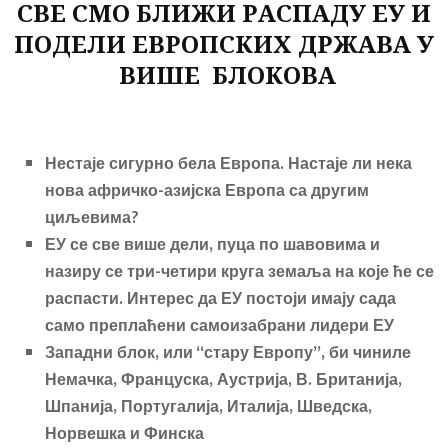
o
er
СВЕ СМО БЛИЖИ РАСПАДУ ЕУ И
ok
ПОДЕЛИ ЕВРОПСКИХ ДРЖАВА У
ВИШЕ БЛОКОВА
Нестаје сигурно бела Европа. Настаје ли нека
нова афричко-азијска Европа са другим
циљевима?
ЕУ се све више дели, пуца по шавовима и
назиру се три-четири круга земаља на које ће се
распасти. Интерес да ЕУ постоји имају сада
само преплаћени самоизабрани лидери ЕУ
З
ападни блок, или “стару Европу”, би чиниле
Немачка, Француска, Аустрија, В
.
Британија,
Шпанија, Португалија, Италија, Шведска,
Норвешка
и
Финска