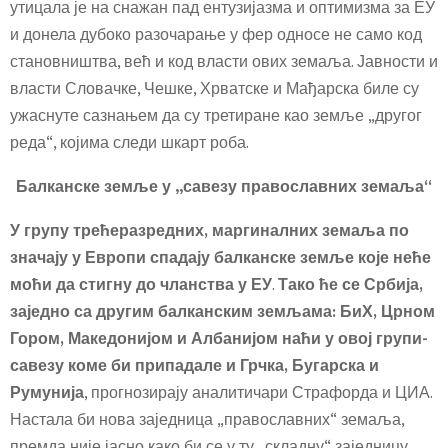
утицала је на снажан пад ентузијазма и оптимизма за ЕУ
и донела дубоко разочарање у фер односе не само код
становништва, већ и код власти ових земаља. Јавности и
власти Словачке, Чешке, Хрватске и Мађарска биле су
ужаснуте сазнањем да су третиране као земље „другог
реда“, којима следи шкарт роба.
Балканске земље у „савезу православних земаља“
У групу трећеразредних, маргиналних земаља по
значају у Европи спадају балканске земље које неће
моћи да стигну до чланства у ЕУ
.
Тако
ће се Србија,
заједно са другим балканским земљама
:
БиХ, Црном
Гором, Македонијом и Албанијом
наћи у
ов
ој групи
-
савезу коме би
припадале и
Грчк
а
, Бугарск
а и
Румуниј
а
, прогнозирају аналитичари Страфорда и ЦИА.
Настала би нова заједница „православних“ земаља,
премда није јасно како би се у ту „складну“ заједницу