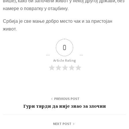
више), како би започели живот у некој другој држави, без
намере о повратку у отаџбину.
Србија је све мање добро место чак и за пристојан
живот.
0
Article Rating
PREVIOUS POST
Гури тврди да није знао за злочин
NEXT POST