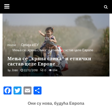
PRIMARY
MENU
Home
Србија и ЕУ
Мења се „крвна слика“ и етнички састав целе Европе
Мења се „крвна слика“ и етнички
састав целе Европе
by
Јово
22/12/2018
0
694
Fa
T
E
Sh
ce
wi
m
ar
b
tt
ail
e
Они су нова, будућа Европа