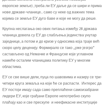
европске земље) ,треба ли ЕУ даље да се шири и прима
нове државе-чланице… само су неке од важних тема
којима се земље ЕУ дуго баве и које не могу да реше.
Крупна неслагања око ових питања између 28 држава
чланица довела су ЕУ до слабљења јединства унутар
заједнице, а потом и до кризе у односима која траје већ
скоро целу деценију. Формирало се тако „уже језгро“
састављено од Немачке и Француске које углавном
намеће осталим чланицама политику ЕУ у многим
областима.
ЕУ се све више дели, пуца по шавовима и назиру се три-
четири круга земаља на које ће се распасти. Интерес да
ЕУ постоји имају сада само преплаћени самоизабрани
лидери ЕУ, које грађани Европе непотребно скупо
плаћају као и све прескупе и неефикасне институције