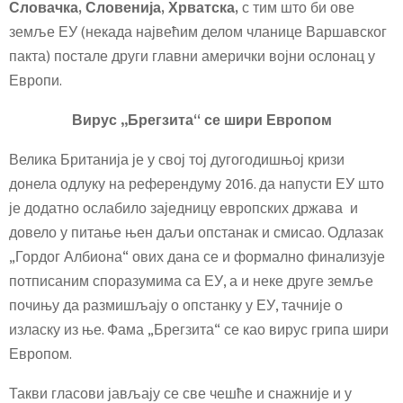
Словачк
а
, Словениј
а
, Хрватск
а
,
с тим што би ове
земље ЕУ (некада највећим делом чланице Варшавског
пакта) постале други главни амерички војни ослонац у
Европи.
Вирус „Брегзита“ се шири Европом
Велика Британија је у свој тој дугогодишњој кризи
донела одлуку на референдуму 2016. да напусти ЕУ што
је додатно ослабило заједницу европских држава и
довело у питање њен даљи опстанак и смисао. Одлазак
„Гордог Албиона“ ових дана се и формално финализује
потписаним споразумима са ЕУ, а и неке друге земље
почињу да размишљају о опстанку у ЕУ, тачније о
изласку из ње. Фама „Брегзита“ се као вирус грипа шири
Европом.
Такви гласови јављају се све чешће и снажније и у