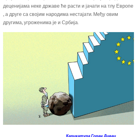
деценијама неке државе ће расти и јачати на тлу Европе
, а друге са својим народима нестајати. Међу овим
другима, угроженима је и Србија.
Карикатура Горан Дивац