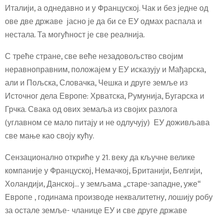
Италији, а однедавно и у Француској. Чак и без једне од
ове две државе јасно је да би се ЕУ одмах распала и
нестала. Та могућност је све реалнија.
С треће стране, све веће незадовољство својим
неравноправним, положајем у ЕУ исказују и Мађарска,
али и Пољска, Словачка, Чешка и друге земље из
Источног дела Европе: Хрватска, Румунија, Бугарска и
Грчка. Свака од ових земаља из својих разлога
(углавном се мало питају и не одлучују) ЕУ доживљава
све мање као своју кућу.
Сензационално откриће у 21. веку да кључне велике
компаније у Француској, Немачкој, Британији, Белгији,
Холандији, Данској… у земљама „старе-западне, уже“
Европе , годинама производе неквалитетну, лошију робу
за остале земље- чланице ЕУ и све друге државе