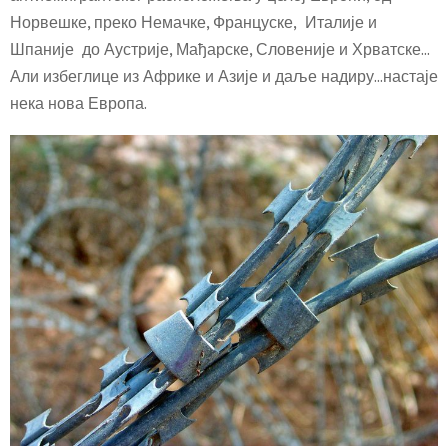
Норвешке, преко Немачке, Француске, Италије и
Шпаније до Аустрије, Мађарске, Словеније и Хрватске…
Али избеглице из Африке и Азије и даље надиру…настаје
нека нова Европа.