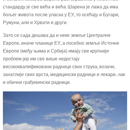
стандарду је све већа и већа. Шарена је лажа да има
бољег живота после уласка у ЕУ, то осећају и Бугари,
Румуни, али и Хрвати и други.
Зато се сада дешава да и неке земље Централне
Европе, иначе чланице ЕУ, а посебно земље Источне
Европе (међу њима и Србија) имају све крупнији
проблем јер им све више недостају
висококвалификовани радници свих струка, возачи,
занатлије свих врста, медицински радници и лекари…чак
и обични грађевински радници.