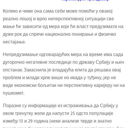
Колико и чиме она сама себи може помоћи у овакој
реално лошој и врло неперспективној ситуацији све
мање ће зависити од мера које ће власт предузимати на
дужи рок да спречи национално понирање и физичко
нестајање.
Непредузимање одговарајућих мера на време има сада
дугорочно негативне последице по државу Србију и њен
опстанак. Закаснила је владајућа елита да решава овај
проблем и млади хрле више но икада у туђину, јер не
виде економски бољитак ни перспективну каријеру ни на
пушкомет.
Поразне су информације из истраживања да Србију у
овом тренутку жели да напусти 25 одсто популације
између 15 и 29 година (неки анализе тврде и знатно