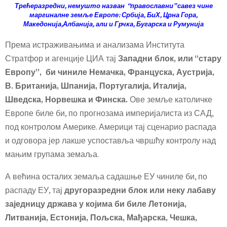
Трећеразредни, немушто назван “православни” савез чине
маргиналне земље Европе: Србија, БиХ, Црна Гора,
Македонија,Албанија, али и Грчка, Бугарска и Румунија
Према истраживањима и анализама Института
Стратфор и агенције ЦИА тај
З
ападни блок, или “стару
Европу”, би чиниле Немачка, Француска, Аустрија,
В
.
Британија, Шпанија, Португалија, Италија,
Шведска, Норвешка
и
Финска.
Ове земље католичке
Европе биле би, по прогнозама империјалиста из САД,
под контролом Америке. Америци тај сценарио распада
и одговора јер лакше успоставља чвршћу контролу над
мањим групама земаља.
А већина осталих земаља садашње ЕУ чиниле би, по
распаду ЕУ, тај
другоразредни блок или неку лабаву
заједницу држава у којима би биле
Летониј
а
,
Литваниј
а
, Естониј
а
, Пољск
а
, Мађарск
а
, Чешк
а
,