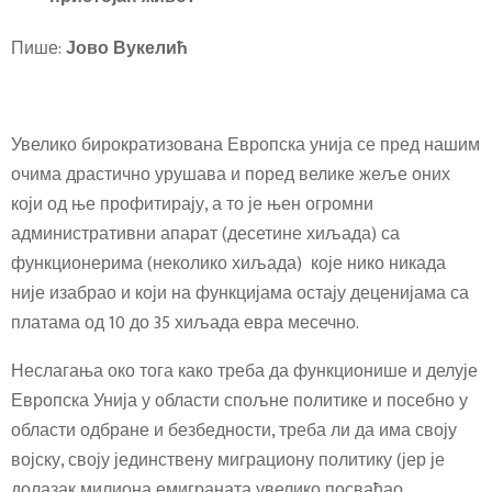
Пише:
Јово Вукелић
Увелико бирократизована Европска унија се пред нашим
очима драстично урушава и поред велике жеље оних
који од ње профитирају, а то је њен огромни
административни апарат (десетине хиљада) са
функционерима (неколико хиљада) које нико никада
није изабрао и који на функцијама остају деценијама са
платама од 10 до 35 хиљада евра месечно.
Неслагања око тога како треба да функционише и делује
Европска Унија у области спољне политике и посебно у
области одбране и безбедности, треба ли да има своју
војску, своју јединствену миграциону политику (јер је
долазак милиона емиграната увелико посвађао