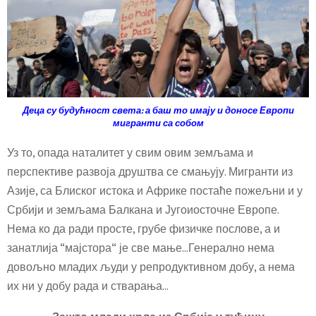
Деца су будућност света:
а баш то имају и доносе Европи
мигранти са собом
Уз то, опада наталитет у свим овим земљама и
перспективе развоја друштва се смањују. Мигранти из
Азије, са Блиског истока и Африке постаће пожељни и у
Србији и земљама Балкана и Југоиосточне Европе.
Нема ко да ради просте, грубе физичке послове, а и
занатлија “мајстора“ је све мање…Генерално нема
довољно младих људи у репродуктивном добу, а нема
их ни у добу рада и стварања…