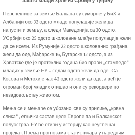
Зашто млади хрле из Србије у туђину
Перспективе за земље Балкана су суморне: у БиХ и
Албанији око 32 одсто младе популације жели да
напустити земљу, а следи Македонија са 30 одсто.
УСрбији око 25 одсто школоване млађе популације жели
да се исели. Из Румуније 22 одсто школованих грађана
жели да оде, Мађарске 16, Бугарске 12 одсто, а из
Хрватске где је протеклих година био прави „стампедо“
младих у земље ЕУ – седам одсто жели да оде. Са
Косова и Метохије чак 42 одсто жели да оде, а већ је
огроман број младих отишао и они су рекордери по
незадовољству животом.
Мења се и мењаће се убрзано, све су прилике, „крвна
слика“ , етнички састав целе Европе па и Балканског
полуострва. ЕУ ће отићи у историју као неуспешан
пројекат. Према прогнозама статистичара у наредним