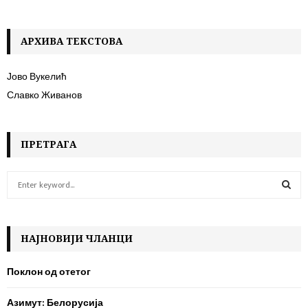
АРХИВА ТЕКСТОВА
Јово Вукелић
Славко Живанов
ПРЕТРАГА
S
e
a
S
r
c
НАЈНОВИЈИ ЧЛАНЦИ
E
h
f
A
Поклон од отетог
o
r
R
Азимут: Белорусија