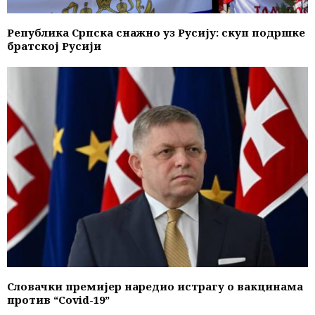
Република Српска снажно уз Русију: скуп подршке
братској Русији
Словачки премијер наредио истрагу о вакцинама
против “Covid-19”