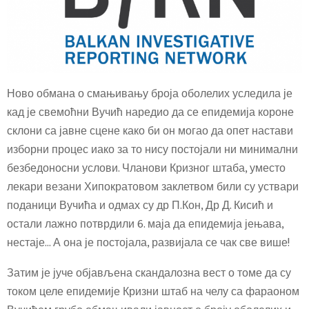
Ново обмана о смањивању броја оболелих уследила је
кад је свемоћни Вучић наредио да се епидемија короне
склони са јавне сцене како би он могао да опет настави
изборни процес иако за то нису постојали ни минимални
безбедоносни услови. Чланови Кризног штаба, уместо
лекари везани Хипократовом заклетвом били су уствари
поданици Вучића и одмах су др П.Кон, Др Д. Кисић и
остали лажно потврдили 6. маја да епидемија јењава,
нестаје… А она је постојала, развијала се чак све више!
Затим је јуче објављена скандалозна вест о томе да су
током целе епидемије Кризни штаб на челу са фараоном