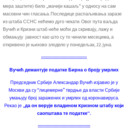
мера заштите) било „мачији кашаљ“ у односу на сам
масовни чин гласања. Последице распаљивања заразе
из штаба ССНС нећемо дуго чекати. Овог пута ваљда
Вучић и Кризни штаб неће моћи да скривају, лажу и
обмањују јавност као што су то чинили месецима, а
откривено је њихово злодело у понедељак, 22. јуна.
::::::::::::::::::::::::::::::::::::::::
Вучић демантује податке Бирна о броју умрлих
Председник Србије Александар Вучић изјавио је у
Москви да су “лицемерне” тврдње да власти Србије
умањују број заражених и умрлих од коронавируса.
Рекао је „
да он верује владином Kризном штабу који
саопштава те податке“.
::::::::::::::::::::::::::::::::::::::::::::::