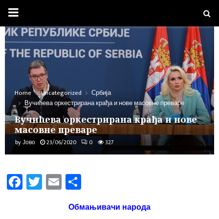
PRIMARY
MENU
Home
Uncategorized
Србија
Вучићева оркестрирана крађа и нове масовне преваре
Вучићева оркестрирана крађа и нове
масовне преваре
by
Јово
23/06/2020
0
327
Fa
T
E
Sh
ce
wi
m
ar
b
tt
ail
e
Обмањивачи народа