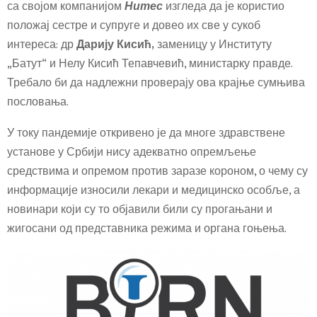
са својом компанијом
Нитес
изгледа да је користио
положај сестре и супруге и довео их све у сукоб
интереса: др
Дарију Кисић,
заменицу у Институту
„Батут“ и Нелу Кисић Тепавчевић, министарку правде.
Требало би да надлежни проверају ова крајње сумњива
пословања.
У току пандемије откривено је да многе здравствене
установе у Србији нису адекватно опремљење
средствима и опремом против заразе короном, о чему су
информације износили лекари и медицинско особље, а
новинари који су то објавили били су прогањани и
жигосани од представника режима и органа гоњења.