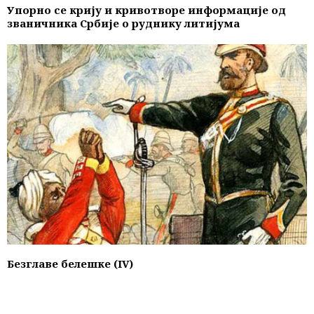
Упорно се крију и кривотворе информације од
званичника Србије о руднику литијума
Безглаве белешке (IV)