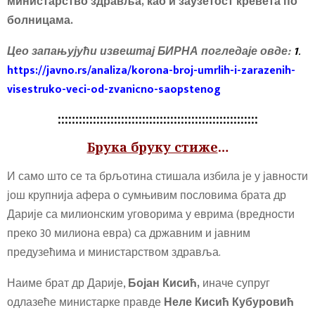
министарство здравља, као и заузетост кревета по
болницама.
Цео запањујући извештај БИРНА погледаје овде:
1
.
https://javno.rs/analiza/korona-broj-umrlih-i-zarazenih-
visestruko-veci-od-zvanicno-saopstenog
:::::::::::::::::::::::::::::::::::::::::::::::::::::::::
Брука бруку стиже
…
И само што се та брљотина стишала избила је у јавности
још крупнија афера о сумњивим пословима брата др
Дарије са милионским уговорима у еврима (вредности
преко 30 милиона евра) са државним и јавним
предузећима и министарством здравља.
Наиме брат др Дарије,
Бојан Кисић,
иначе супруг
одлазеће министарке правде
Неле Кисић Кубуровић