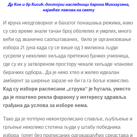
Др Кон и др Кисић: достојни наследници барона Минхаузена,
највећег лажова на свету
И круна неодговорног и бахатог понашања режима, иако
су сво време знали тачан број оболелих и умрлих, много
већи од званично саопштаваних, било је организовање
избора 21. јуна када су се више од 3 милиона људи
сусрели у неколико хиљада претежно ђачких учионица,
где су их у затвореном простору чекале хиљаде чланови
бирачких одбора… Да је неко хтео и желео идеалан
амбијент за ширење заразе не би га га боље измислио.
Кад су избори расписани „струка“ је ћутала, уместо
да је поштено рекла фараону у интересу здравља
грађана да услова за изборе нема.
Тако да је потпуно неконтролисано славље, љубљење и
грљење неколико стотина људи у штабу победника
избора (опет без прописаних одговарајућих средстава и