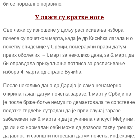
би се нормално појавило.
У лажи су кратке ноге
Све лажи су изношене у циљу расписивања избора
почеле су почетком марта, када је др Кисићка лагала и о
почетку епидемије у Србији, померајући прави датум
првих оболелих – 1. март за неколико дана, за 6. март, да
би оправдала прикупљање потписа за расписивање
избора 4. марта од стране Вучића.
После неколико дана др Дарија је сама ненамерно
открила тачан датум почетка заразе, 1. март у Србији па
је после брже-боље немушто демантовала те сопствене
податке тврдећи сутрадан да је први случај заразе
забележен тек 6. марта и да је учинила лапсус? Међутим,
да ли ико нормалан себи може да дозволи такву грешку
да јавности саопшти погрешан датум почетка инфекције,