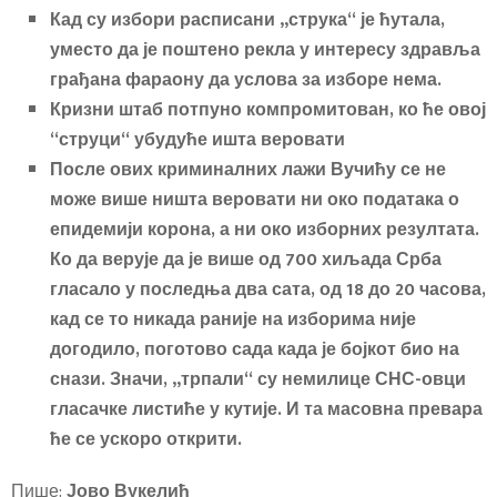
Кад су избори расписани „струка“ је ћутала,
уместо да је поштено рекла у интересу здравља
грађана фараону да услова за изборе нема.
Кризни штаб потпуно компромитован, ко ће овој
“струци“ убудуће ишта веровати
После ових криминалних лажи Вучићу се не
може више ништа веровати ни око података о
епидемији корона, а ни око изборних резултата.
Ко да верује да је више од 700 хиљада Срба
гласало у последња два сата, од 18 до 20 часова,
кад се то никада раније на изборима није
догодило, поготово сада када је бојкот био на
снази. Значи, „трпали“ су немилице СНС-овци
гласачке листиће у кутије. И та масовна превара
ће се ускоро открити.
Пише:
Јово Вукелић