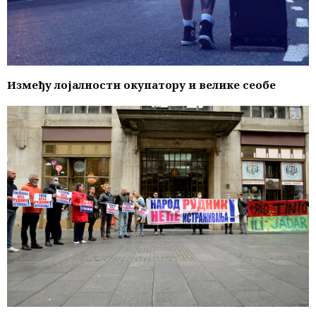
Између лојалности окупатору и велике сеобе