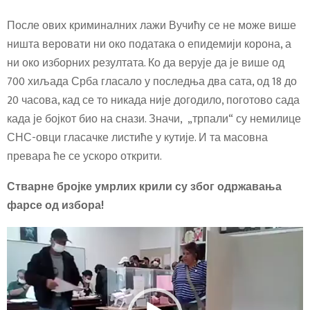
После ових криминалних лажи Вучићу се не може више
ништа веровати ни око података о епидемији корона, а
ни око изборних резултата. Ко да верује да је више од
700 хиљада Срба гласало у последња два сата, од 18 до
20 часова, кад се то никада није догодило, поготово сада
када је бојкот био на снази. Значи, „трпали“ су немилице
СНС-овци гласачке листиће у кутије. И та масовна
превара ће се ускоро открити.
Стварне бројке умрлих крили су због одржавања
фарсе од избора!
V
i
d
e