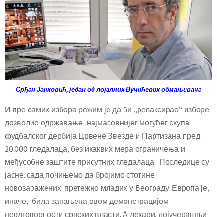
Срђан Јанковић, један од лојалних Вучићевих обмањивача
И пре самих избора режим је да би „релаксирао“ изборе
дозволио одржавање најмасовнијег могућег скупа:
фудбалског дербија Црвене Звезде и Партизана пред
20.000 гледалаца, без икаквих мера ограничења и
међусобне заштите присутних гледалаца. Последице су
јасне. сада почињемо да бројимо стотине
новозаражених, претежно младих у Београду. Европа је,
иначе, била запањена овом демонстрацијом
неодговорности српских власти. А лекари, дојучерашњи