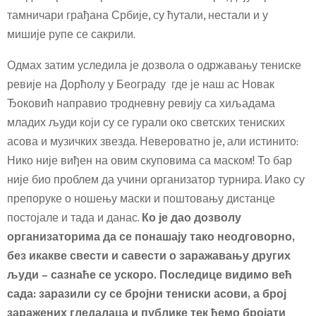
тамничари грађана Србије, су ћутали, нестали и у
мишије рупе се сакрили.
Одмах затим уследила је дозвола о одржавању тениске
ревије на Дорћолу у Београду где је наш ас Новак
Ђоковић направио тродневну ревију са хиљадама
младих људи који су се гурали око светских тениских
асова и музичких звезда. Невероватно је, али истинито:
Нико није виђен на овим скуповима са маском! То бар
није био проблем да учини организатор турнира. Иако су
препоруке о ношењу маски и поштовању дистанце
постојале и тада и данас.
Ко је дао дозволу
организаторима да се понашају тако неодговорно,
без икакве свести и савести о заражавању других
људи – сазнаће се ускоро. Последице видимо већ
сада: заразили су се бројни тениски асови, а број
заражених гледалаца и публике тек ћемо бројати