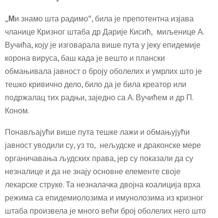
„
М
и знамо шта радимо“, била је препотентна изјава
чланице Кризног штаба др Дарије Кисић, миљенице А.
Вучића, коју је изговарала више пута у јеку епидемије
корона вируса, баш када је вешто и плански
обмањивала јавност о броју оболелих и умрлих што је
тешко кривично дело, било да је била креатор или
подржалац тих радњи, заједно са А. Вучићем и др П.
Коном.
Понављајући више пута тешке лажи и обмањујући
јавност уводили су, уз то, нељудске и драконске мере
органичавања људских права, јер су показали да су
незналице и да не знају основне елементе своје
лекарске струке. Та незналачка двојна коалиција врха
режима са епидемиолозима и имунолозима из кризног
штаба произвела је много већи број оболелих него што