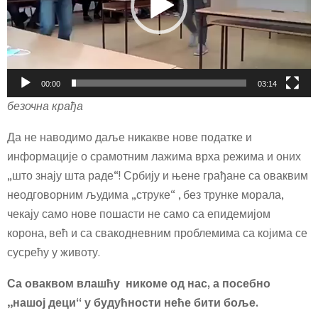
o
P
l
a
y
00:00
03:14
e
безочна крађа
r
Да не наводимо даље никакве нове податке и
информације о срамотним лажима врха режима и оних
„што знају шта раде“! Србију и њене грађане са оваквим
неодговорним људима „струке“ , без трунке морала,
чекају само нове пошасти не само са епидемијом
корона, већ и са свакодневним проблемима са којима се
сусрећу у животу.
Са оваквом влашћу никоме од нас, а посебно
„нашој деци“ у будућности неће бити боље.