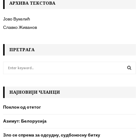
АРХИВА ТЕКСТОВА
Јово Вукелић
Славко Живанов
ПРЕТРАГА
S
e
a
S
r
c
НАЈНОВИЈИ ЧЛАНЦИ
E
h
f
A
Поклон од отетог
o
r
R
Азимут: Белорусија
:
C
Зло се спрема за одсудну, судбоносну битку