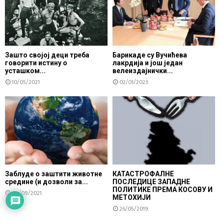
Зашто својој деци треба
Барикаде су Вучићева
говорити истину о
лакрдија и још један
усташком...
велеиздајнички...
10/05/2021
02/01/2023
Заблуде о заштити животне
КАТАСТРОФАЛНЕ
средине (и дозволи за...
ПОСЛЕДИЦЕ ЗАПАДНЕ
ПОЛИТИКЕ ПРЕМА КОСОВУ И
09/09/2021
МЕТОХИЈИ
26/05/2019