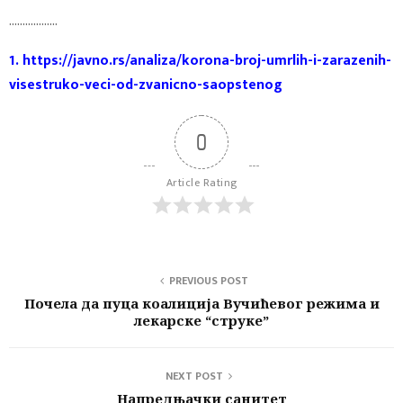
………………
1. https://javno.rs/analiza/korona-broj-umrlih-i-zarazenih-
visestruko-veci-od-zvanicno-saopstenog
0
Article Rating
PREVIOUS POST
Почела да пуца коалиција Вучићевог режима и
лекарске “струке”
NEXT POST
Напредњачки санитет