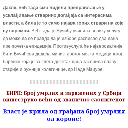
Дакле, већ тада смо видели преправљање у
усклађивање стварних догађаја са интересима
власти, а била је то само најава горих ствари на које
су спремни.
Већ тада је Вучићу учинила велику услугу
да може да се правда да је изборе расписао два дана
пре почетка епидемије. Противуслуга ће највероватније
бити Вучићева додела министарског места медицинској
барбики која је за свега десетак дана засенила славу
старије и ружније колегинице, др Наде Мацуре.
::::::::::::::::::::::::::::::::::::::::::::::::
БИРН: Број умрлих и заражених у Србији
вишеструко
већи од званично саопштеног
Власт је крила од грађана број умрлих
од короне!