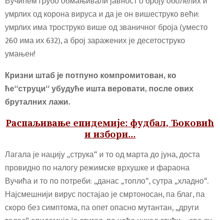
Вучићем грубо обмањивали јавност о броју оболелих и
умрлих од корона вируса и да је он вишеструко већи:
умрлих има троструко више од званичног броја (уместо
260 има их 632), а број заражених је десетоструко
умањен!
Кризни штаб је потпуно компромитован, ко
ће“струци“ убудуће ишта веровати, после ових
бруталних лажи.
Распаљивање епидемије: фудбал, Ђоковић
и избори…
Лагала је нацију „струка“ и то од марта до јуна, доста
провидно по налогу режимске врхушке и фараона
Вучића и то по потреби: „данас „топло“, сутра „хладно“.
Најсмешнији вирус постајао је смртоносан, па благ, па
скоро без симптома, па опет опасно мутантан, „други