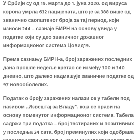
У Србији су од 19. марта до 1. јуна 2020. од вируса
корона умрла 632 пацијената, што је за 388 више од
званично саопштеног броја за тај период, који
износи 244 – сазнаје БИРН на основу увида у
податке који су део званичног државног
информационог система Цовид19.
Према сазнању БИРН-а, број заражених последних
дана прошле недеље кретао се између 300 и 340
дневно, што далеко надмашује званичне податке од
97 новооболелих.
Податак о броју заражених налази се у табели под
називом „Извештај за Владу”, која се прави на
основу поменутог информационог система. Табела
садржи три податка – број тестираних и позитивних
у последња 24 сата, број преминулих који одобрава