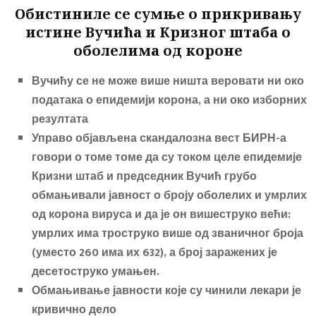
o
er
Обистиниле се сумње о прикривању
ok
истине Вучића и Кризног штаба о
оболелима од короне
Вучићу се не може више ништа веровати ни око
података о епидемији корона, а ни око изборних
резултата
Управо објављена скандалозна вест БИРН-а
говори о томе томе да су током целе епидемије
Кризни штаб и председник Вучић грубо
обмањивали јавност о броју оболелих и умрлих
од корона вируса и да је он вишеструко већи:
умрлих има троструко више од званичног броја
(уместо 260 има их 632), а број заражених је
десетоструко умањен.
Обмањивање јавности које су чинили лекари је
кривично дело