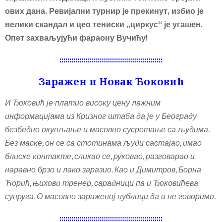
ових дана. Ревијални турнир је прекинут, избио је
велики скандал и цео тениски „циркус“ је угашен.
Опет захваљујући фараону Вучићу!
::::::::::::::::::::::::::::::::::::::::::::::::::::
Заражен и Новак Ђоковић
И Ђоковић је платио високу цену лажним
информацијама из Кризног штаба да је у Београду
безбедно окупљање и масовно сусретање са људима.
Без маске, он се са стотинама људи састајао, имао
блиске контакте, сликао се, руковао, разговарао и
наравно брзо и лако заразио. Као и Димитров, Борна
Ћорић, њихови тренер, сарадници па и Ђоковићева
супруга. О масовно зараженој публици да и не говоримо.
::::::::::::::::::::::::::::::::::::::::::::::::::::