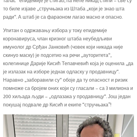
талас“ епидемије је стигао, па неће никад стићи – све су
то биле изјаве „стручњака из Штаба „који је знао шта
ради“. А штаб је са фараоном лагао масно и опасно.
Упитан о одржавању избора у току епидемије
коронавируса, члан кризног штаба неубедљиви
имунолог др Срђан Јанковић (човек који никада није
скинуо маску) је подсетио на речи „ауторитета“,
колегинице Дарије Кисић Тепавчевић која је оценила „да
је излазак на изборе једнак одласку у продавницу“.
Наравно „заборавили су“ обоје да ту опасност и ризик
помноже са бројем оних који су гласали – са 3 милиона и
200 хиљада људи – „одлазака у продавницу“. Још један
покушај подвале др Кисић и екипе “стручњака”!