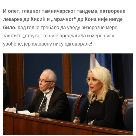
И опет, главног тамничарског тандема, патворене
лекарке др Кисић и „мрачног“ др Кона није нигде
било.
Кад год је требало да уведу ризорозне мере
заштите „струка“ то није предлагала и мере нису
увођене, јер фараону нису одговорале!