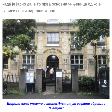
када је јасно да је то прва основна чињеница од које
зависи сваки наредни корак.
Ширили лажи уместо истине: Институт за јавно здравље
“Батут”