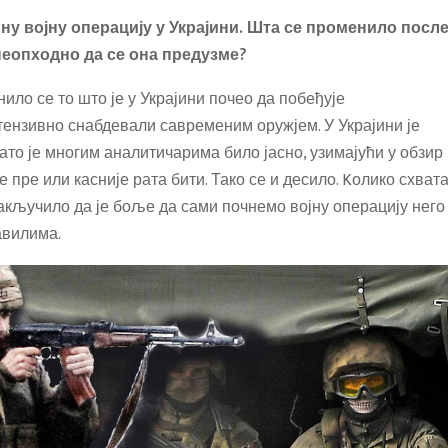
лну војну операцију у Украјини. Шта се променило посл
неопходно да се она предузме?
нило се то што је у Украјини почео да побеђује
нтензивно снабдевали савременим оружјем. У Украјини је
зато је многим аналитичарима било јасно, узимајући у обзир
 пре или касније рата бити. Тако се и десило. Kолико схвата
акључило да је боље да сами почнемо војну операцију него
авилима.