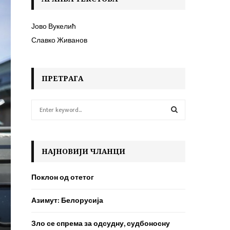
Јово Вукелић
Славко Живанов
ПРЕТРАГА
S
e
a
S
r
c
E
НАЈНОВИЈИ ЧЛАНЦИ
h
f
A
Поклон од отетог
o
r
R
Азимут: Белорусија
:
C
Зло се спрема за одсудну, судбоносну