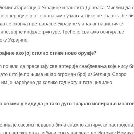
 демилитаризација Украјине и заштита Донбаса. Мислим да 
е операције јер се налазимо у магли, нико не зна шта ће би
да се оконча претварање Украјине у аналог нацистичке
ине, војне инфраструктуре. Треће је свакако осигурање
оку Украјине.
ајине ако јој стално стиже ново оружје?
ећ почели да пресецају све артерије снабдевања које нису б
зато што је по њима ишао огроман број избеглица. Споро
 им је наређено да колико год могу штите цивилно
 се има у виду да је тако дуго трајало испирање мозго
ченија је сасвим недавно била снажно антируски настројена,
угог светског рата добили смо у наследство Источну Немачк