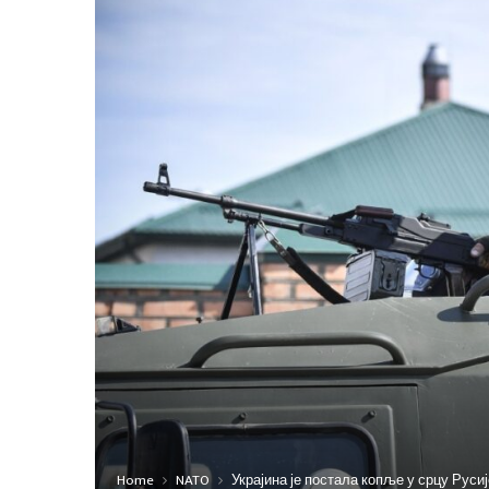
Home
NATO
Украјина је постала копље у срцу Русиј