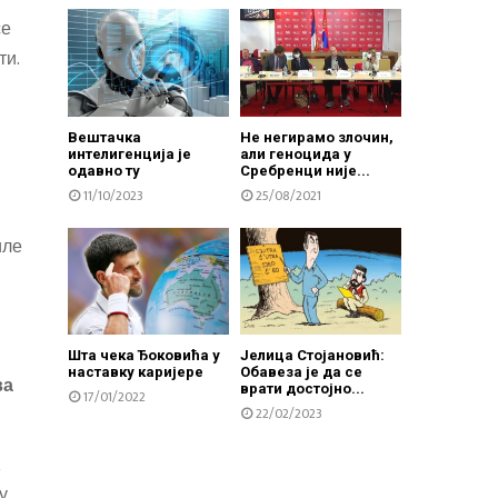
се
ти.
Вештачка
Не негирамо злочин,
интелигенција је
али геноцида у
одавно ту
Сребренци није...
11/10/2023
25/08/2021
иле
Шта чека Ђоковића у
Јелица Стојановић:
наставку каријере
Обавеза је да се
ва
врати достојно...
17/01/2022
22/02/2023
у.