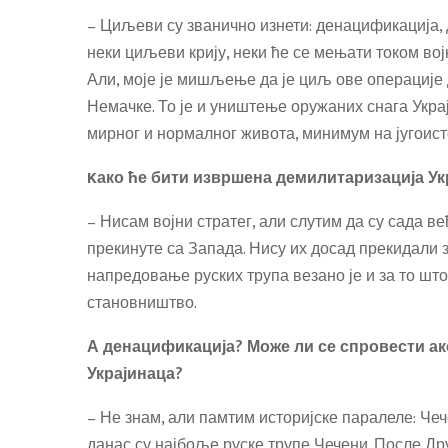
– Циљеви су званично изнети: денацификација,
неки циљеви крију, неки ће се мењати током војн
Али, моје је мишљење да је циљ ове операције 
Немачке. То је и уништење оружаних снага Украј
мирног и нормалног живота, минимум на југоист
Kако ће бити извршена демилитаризација Укр
– Нисам војни стратег, али слутим да су сада в
прекинуте са Запада. Нису их досад прекидали 
напредовање руских трупа везано је и за то што
становништво.
А денацификација? Може ли се спровести ако
Украјинаца?
– Не знам, али памтим историјске паралеле: Че
данас су најбоље руске трупе Чечени. После Др