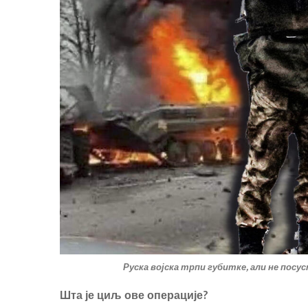
Руска војска трпи губитке, али не посу
Шта је циљ ове операције?