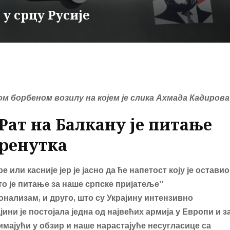
 у срцу Русије
ом борбеном возилу на којем је слика Ахмада Кадирова
 Рат на Балкану је питање
ренутка
 или касније јер је јасно да ће напетост коју је оставио
 то је питање за наше српске пријатеље”
онализам, и друго, што су Украјину интензивно
ини је постојала једна од највећих армија у Европи и з
имајући у обзир и наше нарастајуће несугласице са