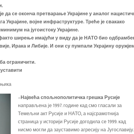
и.
е да се оконча претварање Украјине у аналог нацистич
а Украјине, војне инфраструктуре. Треће је свакако
минимум на југоистоку Украјине.
факто ширење имајући у виду да је НАТО био одбрамбе
ије, Ирака и Либије. И они су пумпали Украјину оружје
еба ограничити.
ауставити
тњика
–
Највећа спољнополитичка грешка Русије
направљена је 1997. године кад смо гласали за
Темељни акт Русије и НАТО, а најсрамотнија
страница у историји Русије догодила се 1999. кад
нисмо могли да зауставимо агресију на Југославију.