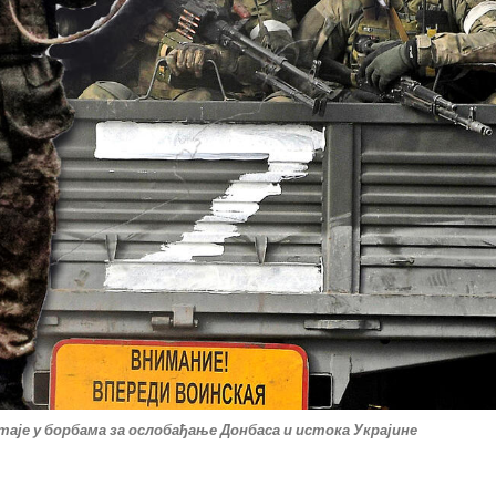
стаје у борбама за ослобађање Донбаса и истока Украјине