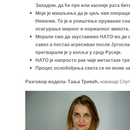
Западом, да ће пре или касније рата бит
Моје је мишљење да је циљ ове операциј
Немачке. То је и уништење оружаних снаг
осигурање мирног и нормалног живота, 
Морали смо да зауставимо НАТО-во де 
савез а постао агресиван после Југослав
претварали је у копље у срцу Русије.
НАТО је напросто рак чије метастазе тр
Процес ослобођења света се не може з
Разговор водила: Тања Трикић,
новинар Спу