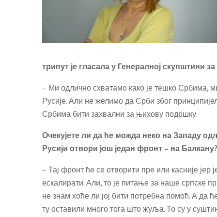
трипут је гласала у Генералној скупштини з
– Ми одлично схватамо како је тешко Србима, м
Русије. Али не желимо да Срби због принципијел
Србима бити захвални за њихову подршку.
Очекујете ли да ће можда неко на Западу одл
Русији отвори још један фронт – на Балкану
– Тај фронт ће се отворити пре или касније јер ј
ескалирати. Али, то је питање за наше српске п
не знам хоће ли јој бити потребна помоћ. А да 
ту оставили много тога што жуља. То су у суштин