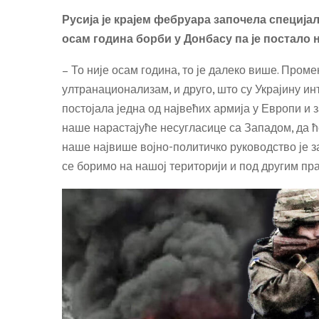
Русија је крајем фебруара започела специја
осам година борби у Донбасу па је постало 
– То није осам година, то је далеко више. Проме
ултранационализам, и друго, што су Украјину и
постојала једна од највећих армија у Европи и 
наше нарастајуће несугласице са Западом, да ће
наше највише војно-политичко руководство је з
се боримо на нашој територији и под другим пр