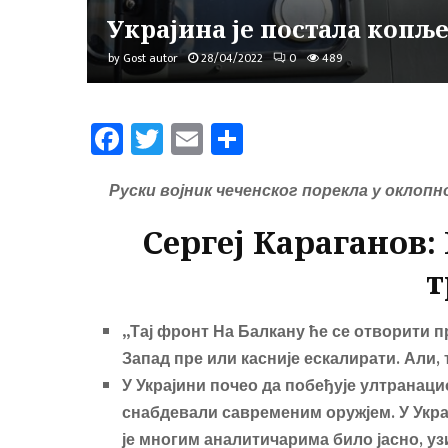
Украјина је постала копље
by
Gost autor
28/04/2022
0
489
Fa
T
E
Sh
ce
wi
m
ar
b
tt
ail
e
Руски војник чеченског порекла у оклопн
o
er
Сергеј Караганов:
ok
т
„Тај фронт На Балкану ће се отворити пре
Запад пре или касније ескалирати. Али,
У Украјини почео да побеђује ултранаци
снабдевали савременим оружјем. У Украј
је многим аналитичарима било јасно, уз