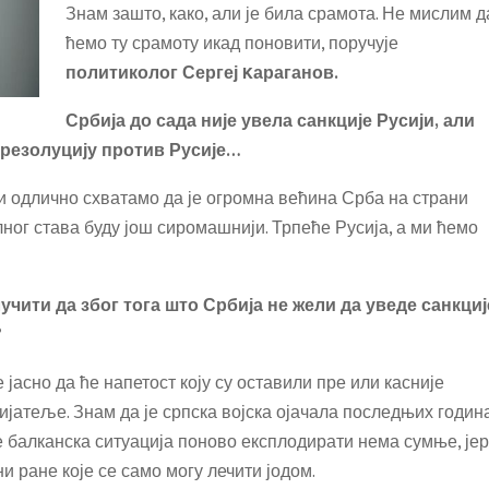
Знам зашто, како, али је била срамота. Не мислим д
ћемо ту срамоту икад поновити, поручује
политиколог Сергеј Kараганов.
Србија до сада није увела санкције Русији, али
а резолуцију против Русије…
и одлично схватамо да је огромна већина Срба на страни
ног става буду још сиромашнији. Трпеће Русија, а ми ћемо
учити да због тога што Србија не жели да уведе санкциј
?
е јасно да ће напетост коју су оставили пре или касније
ријатеље. Знам да је српска војска ојачала последњих година
ће балканска ситуација поново експлодирати нема сумње, јер
и ране које се само могу лечити јодом.